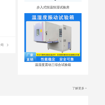
步入式恒温恒湿试验房
公司
温湿度震动三综合试验箱
了解更多 +