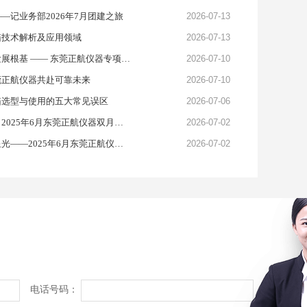
—记业务部2026年7月团建之旅
2026-07-13
箱技术解析及应用领域
2026-07-13
抓实团队培训，筑牢发展根基 —— 东莞正航仪器专项培训助推技
2026-07-10
莞正航仪器共赴可靠未来
2026-07-10
箱选型与使用的五大常见误区
2026-07-06
海风为伴，正航同行｜2025年6月东莞正航仪器双月湾两日团建
2026-07-02
浪花藏温柔，团队共星光——2025年6月东莞正航仪器双月湾团
2026-07-02
电话号码：