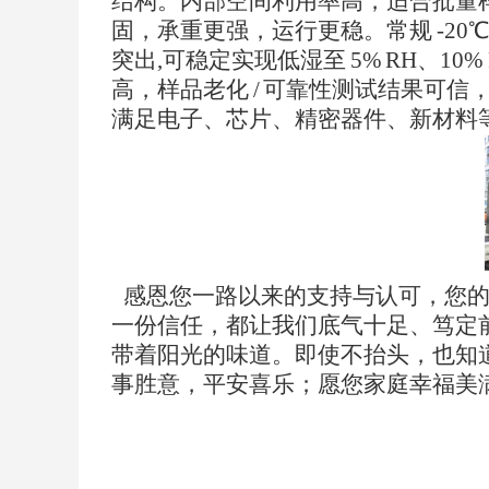
结构。内部空间利用率高，适合批量
固，承重更强，运行更稳。常规 -20℃
突出
,
可稳定实现低湿至
5% RH、1
高，样品老化 / 可靠性测试结果可
满足电子、芯片、精密器件、新材料
感恩您一路以来的支持与认可，您的
一份信任，都让我们底气十足、笃定
带着阳光的味道。即使不抬头，也知
事胜意，平安喜乐；愿您家
庭幸福美