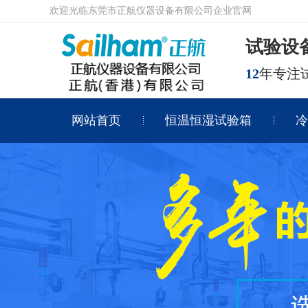
欢迎光临东莞市正航仪器设备有限公司企业官网
试验设
12
年专注
网站首页
恒温恒湿试验箱
冷