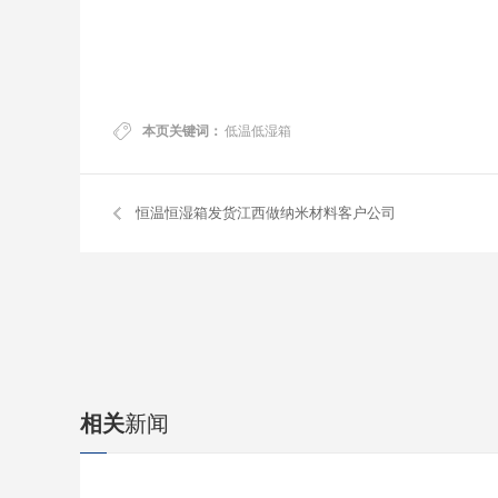
本页关键词：
低温低湿箱
恒温恒湿箱发货江西做纳米材料客户公司
相关
新闻